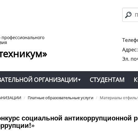
о профессионального
Телефо
вия
Адрес
техникум»
Эл. по
ВАТЕЛЬНОЙ ОРГАНИЗАЦИИ
СТУДЕНТАМ
К
ГАНИЗАЦИИ
/
Платные образовательные услуги
/
Материалы отфильтр
онкурс социальной антикоррупционной 
оррупции!»