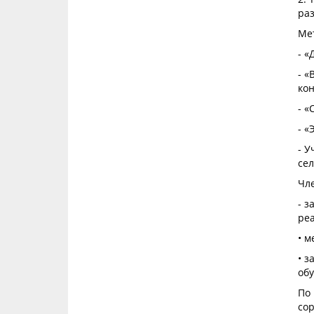
раз
Ме
- «
- «
ко
- «
- 
- У
сел
Чл
-
з
ре
• м
• 
об
По 
со