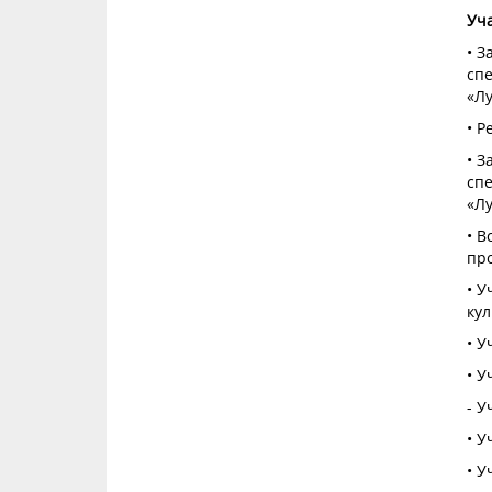
Уча
• З
сп
«Л
• Р
• З
сп
«Л
• 
пр
• 
кул
• 
• У
-
У
• У
• У