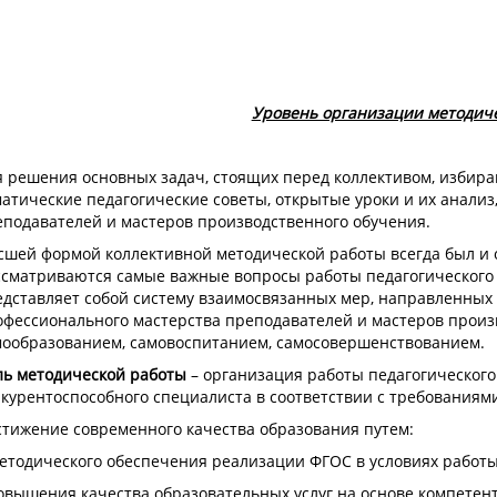
Уровень организации методич
я решения основных задач, стоящих перед коллективом, избир
атические педагогические советы, открытые уроки и их анализ
еподавателей и мастеров производственного обучения.
шей формой коллективной методической работы всегда был и о
сматриваются самые важные вопросы работы педагогического 
едставляет собой систему взаимосвязанных мер, направленны
офессионального мастерства преподавателей и мастеров произ
мообразованием, самовоспитанием, самосовершенствованием.
ль методической работы
– организация работы педагогического
курентоспособного специалиста в соответствии с требованиям
стижение современного качества образования путем:
етодического обеспечения реализации ФГОС в условиях работ
овышения качества образовательных услуг на основе компетент