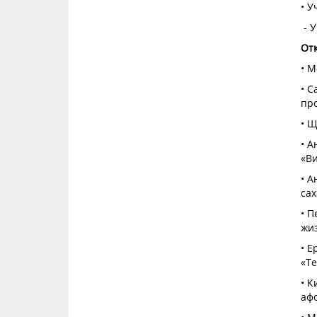
• У
- 
От
• М
• С
пр
• Щ
• А
«Ви
• А
сах
• П
жиз
• Е
«Те
• К
афо