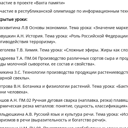
частие в проекте «Вахта памяти»
Участие в республиканской олимпиаде по информационным тех
крытые уроки:
осквитина Л.В Основы экономики. Тема урока: «Значение марке
авушкин А.Н. История. Тема урока: «Роль Российской Федераци
отиводействия терроризму».
еголева Т.В. Химия. Тема урока: «Сложные эфиры. Жиры как сл
ндреева Т.А. ПМ.04 Производство различных сортов сыра и про
ды молочной сыворотки, ее состав и свойства».
никина З.С. Технологии производства продукции растениеводст
арной свеклы».
етрова В.Н. Ботаника и физиологии растений. Тема урока: «Бакт
ни человека».
ршов А.Н. ПМ.02 Ручная дуговая сварка (наплавка, резка) плав
рмическая резка металлов: понятие, сущность, классификация»
ильдюшкина А.В. Русский язык и культура речи. Тема урока: «И
ризмов в речи (выразительность и богатство речи)».