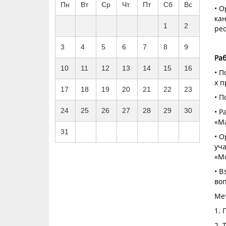
Пн
Вт
Ср
Чт
Пт
Сб
Вс
• О
кан
1
2
рес
3
4
5
6
7
8
9
Ра
10
11
12
13
14
15
16
• П
х п
17
18
19
20
21
22
23
• П
24
25
26
27
28
29
30
• 
«Ма
31
• О
уча
«М
• 
во
Ме
1. 
2. 