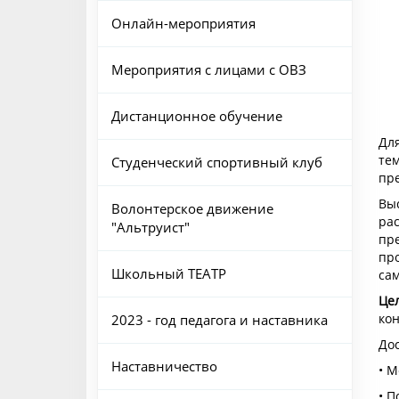
Онлайн-мероприятия
Мероприятия с лицами с ОВЗ
Дистанционное обучение
Дл
тем
Студенческий спортивный клуб
пр
Выс
Волонтерское движение
рас
"Альтруист"
пр
пр
Школьный ТЕАТР
са
Це
кон
2023 - год педагога и наставника
До
Наставничество
• М
• П