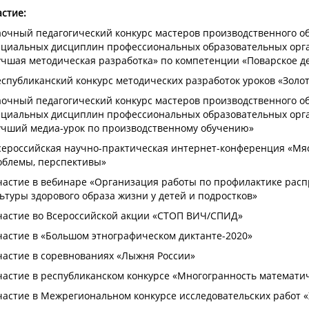
стие:
аочный педагогический конкурс мастеров производственного о
ециальных дисциплин профессиональных образовательных орга
учшая методическая разработка» по компетенции «Поварское д
еспубликанский конкурс методических разработок уроков «Золо
аочный педагогический конкурс мастеров производственного о
ециальных дисциплин профессиональных образовательных орга
учший медиа-урок по производственному обучению»
Всероссийская научно-практическая интернет-конференция «Мя
облемы, перспективы»
Участие в вебинаре «Организация работы по профилактике ра
ьтуры здорового образа жизни у детей и подростков»
Участие во Всероссийской акции «СТОП ВИЧ/СПИД»
частие в «Большом этнографическом диктанте-2020»
частие в соревнованиях «Лыжня России»
частие в республиканском конкурсе «Многогранность математи
частие в Межрегиональном конкурсе исследовательских работ 