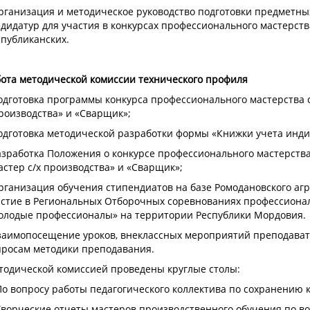
рганизация и методическое руководство подготовки предметных
дидатур для участия в конкурсах профессионального мастерств
публиканских.
бота методической комиссии технического профиля
одготовка программы конкурса профессионального мастерства 
роизводства» и «Сварщик»;
одготовка методической разработки формы «Книжки учета инди
Разработка Положения о конкурсе профессионального мастерст
стер с/х производства» и «Сварщик»;
рганизация обучения стипендиатов на базе Ромодановского агр
стие в Региональных Отборочных соревнованиях профессиональн
олодые профессионалы» на территории Республики Мордовия.
Взаимопосещение уроков, внеклассных мероприятий преподават
просам методики преподавания.
тодической комиссией проведены круглые столы:
По вопросу работы педагогического коллектива по сохранению 
Творческие отчеты мастеров производственного обучения по в