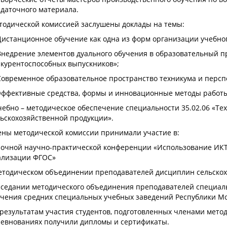
даточного материала.
тодической комиссией заслушены доклады на темы:
Дистанционное обучение как одна из форм организации учебног
Внедрение элементов дуального обучения в образовательный пр
нкурентоспособных выпускников»;
Современное образовательное пространство техникума и персп
«Эффективные средства, формы и инновационные методы работ
чебно – методическое обеспечение специальности 35.02.06 «Те
ьскохозяйственной продукции».
ены методической комиссии принимали участие в:
аочной научно-практической конференции «Использование ИКТ 
ализации ФГОС»
етодическом объединении преподавателей дисциплин сельскох
заседании методического объединения преподавателей специал
учения средних специальных учебных заведений Республики М
результатам участия студентов, подготовленных членами метод
ревнованиях получили дипломы и сертификаты.