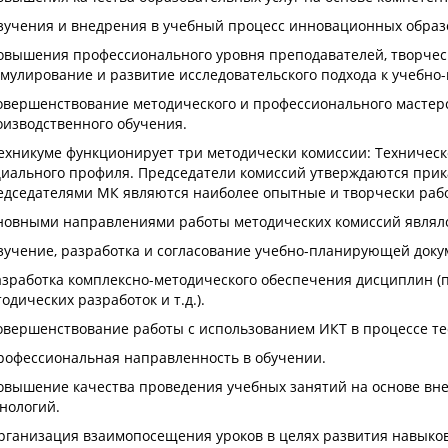
Изучения и внедрения в учебный процесс инновационных образ
овышения профессионального уровня преподавателей, творческ
мулирование и развитие исследовательского подхода к учебно
Совершенствование методического и профессионального мастер
оизводственного обучения.
ехникуме функционирует три методически комиссии: Техническ
иального профиля. Председатели комиссий утверждаются прика
едседателями МК являются наиболее опытные и творчески ра
новными направлениями работы методических комиссий являло
зучение, разработка и согласование учебно-планирующей доку
азработка комплексно-методического обеспечения дисциплин (п
одических разработок и т.д.).
овершенствование работы с использованием ИКТ в процессе те
Профессиональная направленность в обучении.
овышение качества проведения учебных занятий на основе вне
нологий.
рганизация взаимопосещения уроков в целях развития навыков