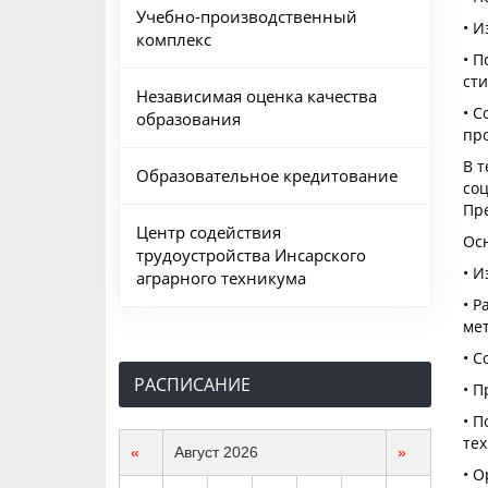
Учебно-производственный
• 
комплекс
• П
сти
Независимая оценка качества
• 
образования
пр
В т
Образовательное кредитование
соц
Пр
Центр содействия
Ос
трудоустройства Инсарского
• И
аграрного техникума
• Р
мет
• С
РАСПИСАНИЕ
• 
• П
тех
«
Август 2026
»
• О